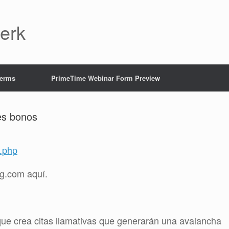
Jerk
Terms
PrimeTime Webinar Form Preview
es bonos
y.php
g.com aquí.
que crea citas llamativas que generarán una avalancha