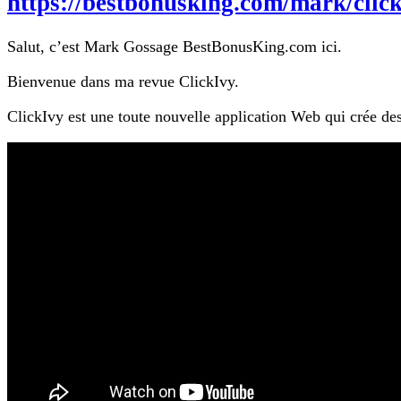
https://bestbonusking.com/mark/clic
Salut, c’est Mark Gossage BestBonusKing.com ici.
Bienvenue dans ma revue ClickIvy.
ClickIvy est une toute nouvelle application Web qui crée de