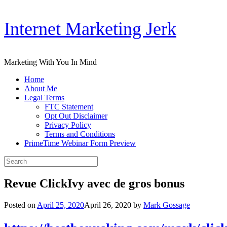
Skip
Internet Marketing Jerk
to
content
Marketing With You In Mind
Home
About Me
Legal Terms
FTC Statement
Opt Out Disclaimer
Privacy Policy
Terms and Conditions
PrimeTime Webinar Form Preview
Search
for:
Revue ClickIvy avec de gros bonus
Posted on
April 25, 2020
April 26, 2020
by
Mark Gossage