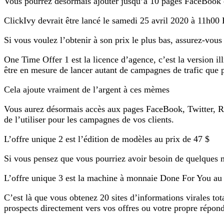
Vous pourrez désormais ajouter jusqu’à 10 pages FaceBook e
ClickIvy devrait être lancé le samedi 25 avril 2020 à 11h00
Si vous voulez l’obtenir à son prix le plus bas, assurez-vous 
One Time Offer 1 est la licence d’agence, c’est la version i
être en mesure de lancer autant de campagnes de trafic que p
Cela ajoute vraiment de l’argent à ces mèmes
Vous aurez désormais accès aux pages FaceBook, Twitter, Red
de l’utiliser pour les campagnes de vos clients.
L’offre unique 2 est l’édition de modèles au prix de 47 $
Si vous pensez que vous pourriez avoir besoin de quelques 
L’offre unique 3 est la machine à monnaie Done For You au 
C’est là que vous obtenez 20 sites d’informations virales to
prospects directement vers vos offres ou votre propre répon