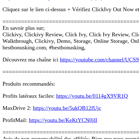
Cliquez sur le lien ci-dessus + Vérifiez ClickIvy Out Now e
============================================
En savoir plus sur;
Clickivy, Clickivy Review, Click Ivy, Click Ivy Review, C
Walkthrough, Clickivy, Demo, Storage, Online Storage, Onl
bestbonusking.com, #bestbonusking,
Découvrez ma chaîne ici
https://youtube.com/channel
============================================
Produits recommandés:
Profits latéraux faciles:
https://youtu.be/0114gX9VR1Q
MaxDrive 2:
https://youtu.be/5ukQB12fUjc
ProfitMail:
https://youtu.be/KeKtYCN0jlI
============================================
Avis de non-responsabilité des affiliés: Bien que nous recev