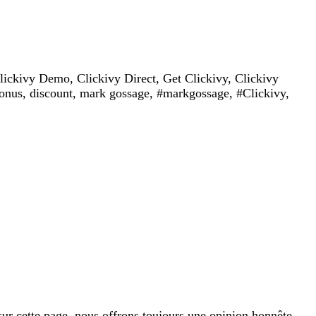
lickivy Demo, Clickivy Direct, Get Clickivy, Clickivy
bonus, discount, mark gossage, #markgossage, #Clickivy,
sur cette page, nous offrons toujours une opinion honnête,