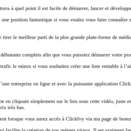
 à quel point il est facile de démarrer, lancer et développ
e position fantastique si vous voulez vous faire connaître et 
 tirer le meilleur parti de la plus grande plate-forme de médi
débutants complets afin que vous puissiez démarrer votre prop
fic le mieux si vous souhaitez créer une liste rentable à l’a
ne entreprise en ligne et avec la puissante application ClickI
en cliquant simplement sur le lien sous cette vidéo, juste en b
ix très bas.
ent lorsque vous aurez accès à ClickIvy via ma page de bonu
qui facilite la création de vos mèmes viraux. Il est vraiment fa