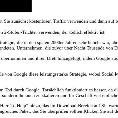
enen Sie zunächst kostenlosen Traffic verwenden und dann auf
 2-Stufen-Trichter verwenden, der tödlich effektiv ist.
rategie, die in den späten 2000er Jahren sehr beliebt war, a
endeten. Unternehmen, die zuvor über Nacht Tausende von Do
te übernommen und ihren Dreh hinzugefügt, indem Google au
e von Google diese leistungsstarke Strategie, wobei Social M
m Tod durch Google. Tatsächlich funktioniert es besser, da dies
, sondern ihn auch zu skalieren und Ihr Geschäft viel einfach
“Here To Help” hinzu, das im Download-Bereich auf Sie warte
greiches Paket, das Sie überprüfen sollten Klicken Sie auf d