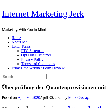
Skip
Internet Marketing Jerk
to
content
Marketing With You In Mind
Home
About Me
Legal Terms
FTC Statement
Opt Out Disclaimer
Privacy Policy
Terms and Conditions
PrimeTime Webinar Form Preview
Search
for:
Überprüfung der Quantenprovisionen mit
Posted on
April 30, 2020
April 30, 2020
by
Mark Gossage