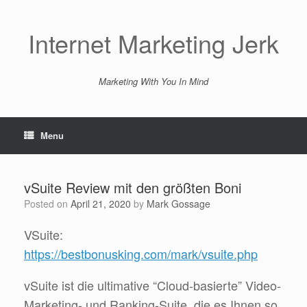
Skip
to
content
Internet Marketing Jerk
Marketing With You In Mind
Menu
vSuite Review mit den größten Boni
Posted on
April 21, 2020
by
Mark Gossage
VSuite:
https://bestbonusking.com/mark/vsuite.php
vSuite ist die ultimative “Cloud-basierte” Video-
Marketing- und Ranking-Suite, die es Ihnen so